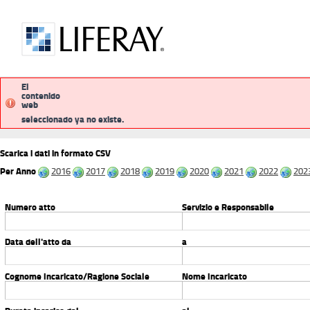
El
contenido
web
pubblicitalegale
procedimentiammini
seleccionado ya no existe.
Scarica i dati in formato CSV
Per Anno
2016
2017
2018
2019
2020
2021
2022
202
Numero atto
Servizio e Responsabile
Data dell'atto da
a
Cognome Incaricato/Ragione Sociale
Nome Incaricato