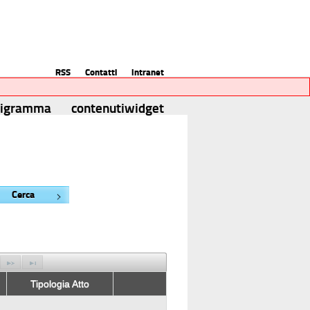
RSS
Contatti
Intranet
nigramma
contenutiwidget
Cerca
Tipologia Atto