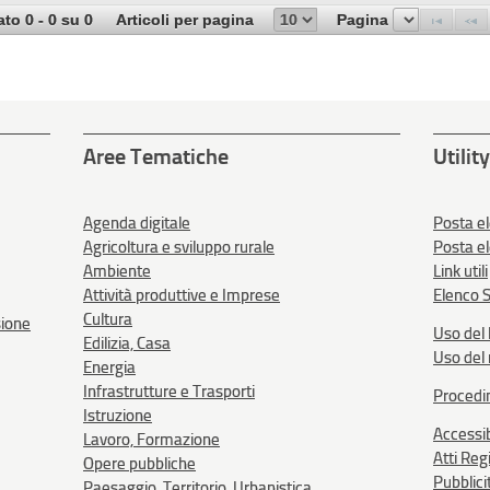
ato 0 - 0 su 0
Articoli per pagina
Pagina
Aree Tematiche
Utility
Agenda digitale
Posta el
Agricoltura e sviluppo rurale
Posta e
Ambiente
Link utili
Attività produttive e Imprese
Elenco S
Cultura
sione
Uso del 
Edilizia, Casa
Uso del
Energia
Infrastrutture e Trasporti
Procedi
Istruzione
Accessib
Lavoro, Formazione
Atti Reg
Opere pubbliche
Pubblici
Paesaggio, Territorio, Urbanistica