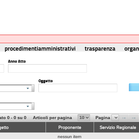
procedimentiamministrativi
trasparenza
orga
Anno Atto
Oggetto
ato 0 - 0 su 0
Articoli per pagina
Pagina
etto
Proponente
Servizio Regionale
nessun item