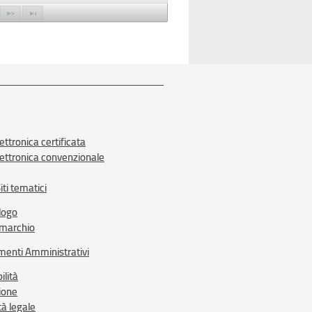
ettronica certificata
lettronica convenzionale
iti tematici
logo
 marchio
menti Amministrativi
ilità
ione
tà legale