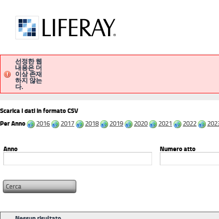
선정한 웹
내용은 더
이상 존재
pubblicitalegale
procedimentiammini
하지 않는
다.
Scarica i dati in formato CSV
Per Anno
2016
2017
2018
2019
2020
2021
2022
202
Anno
Numero atto
Nessun risultato