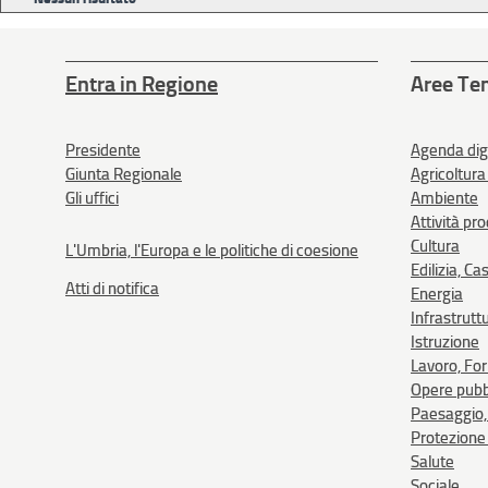
Entra in Regione
Aree Te
Presidente
Agenda dig
Giunta Regionale
Agricoltura
Gli uffici
Ambiente
Attività pr
Cultura
L'Umbria, l'Europa e le politiche di coesione
Edilizia, Ca
Atti di notifica
Energia
Infrastrutt
Istruzione
Lavoro, Fo
Opere pubb
Paesaggio, 
Protezione 
Salute
Sociale