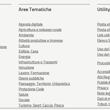
Aree Tematiche
Utility
Agenda digitale
Posta el
Agricoltura e sviluppo rurale
Posta e
Ambiente
Link utili
Attività produttive e Imprese
Elenco S
Cultura
sione
Uso del 
Edilizia, Casa
Uso del
Energia
Infrastrutture e Trasporti
Procedi
Istruzione
Accessib
Lavoro, Formazione
Atti Reg
Opere pubbliche
Pubblici
Paesaggio, Territorio, Urbanistica
Privacy
Protezione Civile
Note leg
Salute
Dati di 
Sociale
Tributi,
Turismo, Sport, Caccia, Pesca