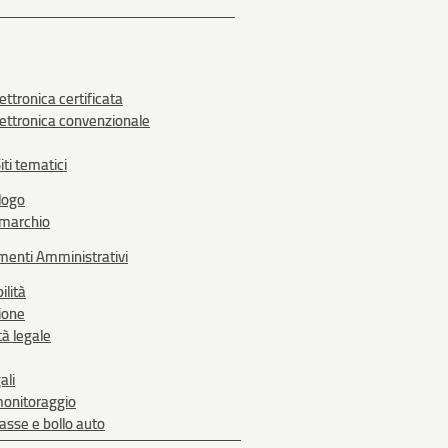
ettronica certificata
lettronica convenzionale
iti tematici
logo
 marchio
menti Amministrativi
ilità
ione
tà legale
ali
monitoraggio
 tasse e bollo auto