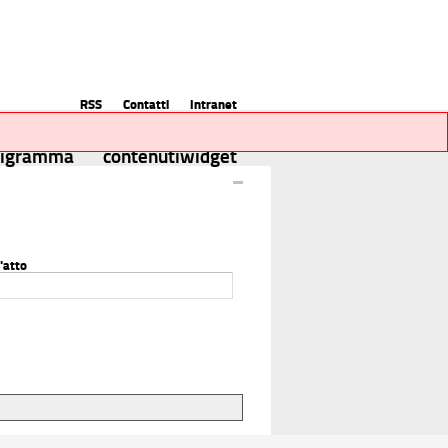
RSS
Contatti
Intranet
nigramma
contenutiwidget
'atto