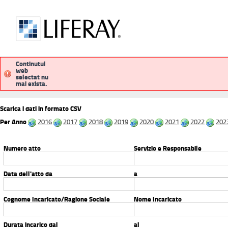
Continutul
web
selectat nu
pubblicitalegale
procedimentiammini
mai exista.
Scarica i dati in formato CSV
Per Anno
2016
2017
2018
2019
2020
2021
2022
202
Numero atto
Servizio e Responsabile
Data dell'atto da
a
Cognome Incaricato/Ragione Sociale
Nome Incaricato
Durata incarico dal
al