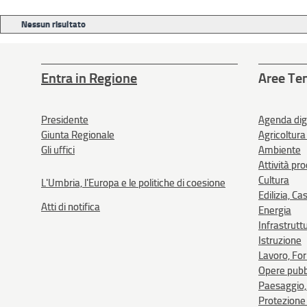
Nessun risultato
Entra in Regione
Aree Te
Presidente
Agenda dig
Giunta Regionale
Agricoltura
Gli uffici
Ambiente
Attività pr
Cultura
L'Umbria, l'Europa e le politiche di coesione
Edilizia, Ca
Atti di notifica
Energia
Infrastrutt
Istruzione
Lavoro, Fo
Opere pubb
Paesaggio, 
Protezione 