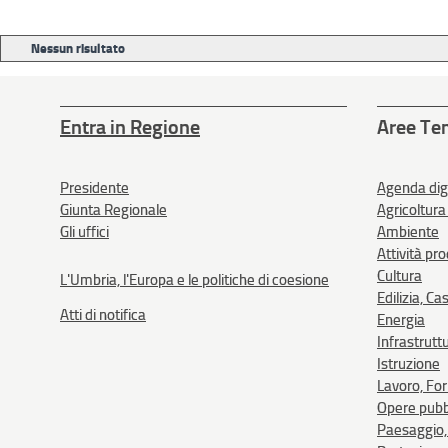
Nessun risultato
Entra in Regione
Aree Te
Presidente
Agenda dig
Giunta Regionale
Agricoltura
Gli uffici
Ambiente
Attività pr
Cultura
L'Umbria, l'Europa e le politiche di coesione
Edilizia, Ca
Atti di notifica
Energia
Infrastrutt
Istruzione
Lavoro, Fo
Opere pubb
Paesaggio, 