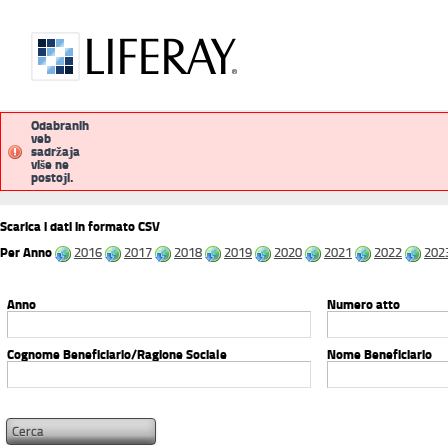
Odabranih
veb
sadržaјa
pubblicitalegale
procedimentiammini
više ne
postoјi.
Scarica i dati in formato CSV
Per Anno
2016
2017
2018
2019
2020
2021
2022
202
Anno
Numero atto
Cognome Beneficiario/Ragione Sociale
Nome Beneficiario